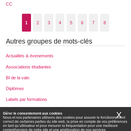
CC
1
2
3
4
5
6
7
8
Autres groupes de mots-clés
Actualités & évenements
Associations étudiantes
BI de la valo
Diplômes
Labels par formations
NL
X
Ma
Gérer le consentement aux cookies
Nous et nos partenaires utilisons des cookies pour assurer le fonctionnement
P8 dans la presse
correct de certaines parties du site web, la prise en compte de vos préférences
en tant qu’utilisateur et pour mesurer la fréquentation pour une meilleure
compréhension de notre site et une amélioration de nos services.