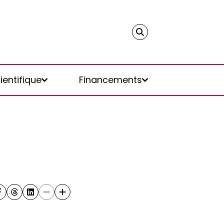
ientifique
Financements