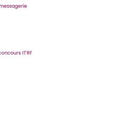
 messagerie
iors 2026
concours ITRF
térieur