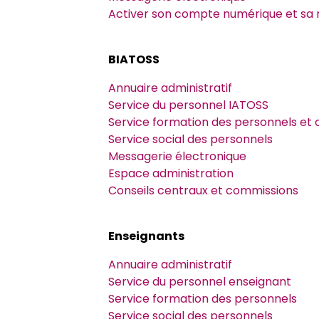
Doctorats préparés par l’ED
Réinscription
Thèses soutenues
Le Café doctoral
Cofra
Activer son compte numérique et sa
Equipes de recherche
Votre parcours doctoral
Après la thèse
Appel à projet - Laboratoires Jun
Contrats doctoraux
BIATOSS
Annuaire administratif
La Charte du doctorat
Cotutelle internationale
Thèse HDR
Bourses
Service du personnel IATOSS
Service formation des personnels et 
Service social des personnels
Guide du doctorat & Règlement in
Thèse - VAPP
Pistes de financements
Messagerie électronique
Espace administration
Conseils centraux et commissions
Thèse - VAE
Prix de these
Enseignants
Annuaire administratif
Service du personnel enseignant
Service formation des personnels
Service social des personnels