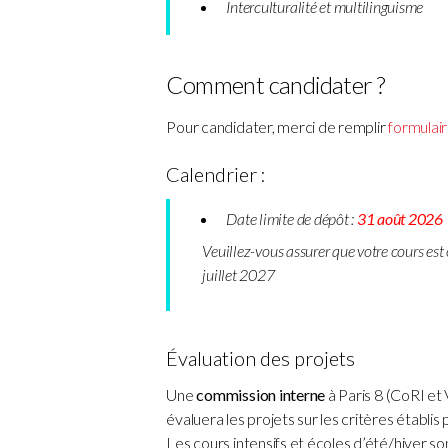
Interculturalité et multilinguisme
Comment candidater ?
Pour candidater, merci de remplir
formulair
Calendrier :
Date limite de dépôt :
31 août 2026
Veuillez-vous assurer que votre cours est
juillet
2027
Évaluation des projets
Une
commission interne
à Paris 8 (CoRI et 
évaluera les projets sur les critères établis p
Les cours intensifs et écoles d’été/hiver s