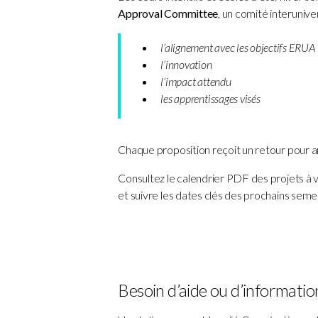
Approval Committee
, un comité interuniver
l’alignement avec les objectifs ERUA
l’innovation
l’impact attendu
les apprentissages visés
Chaque proposition reçoit un retour pour am
Consultez le calendrier PDF des projets à ve
et suivre les dates clés des prochains seme
Besoin d’aide ou d’informatio