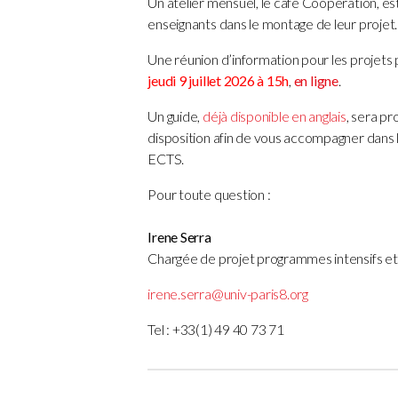
Un atelier mensuel, le café Coopération, e
enseignants dans le montage de leur projet.
Une réunion d’information pour les projet
jeudi 9 juillet 2026 à 15h
,
en ligne
.
Un guide,
déjà disponible en anglais
, sera pr
disposition afin de vous accompagner dans
ECTS.
Pour toute question :
Irene Serra
Chargée de projet programmes intensifs e
irene.serra@univ-paris8.org
Tel : +33(1) 49 40 73 71