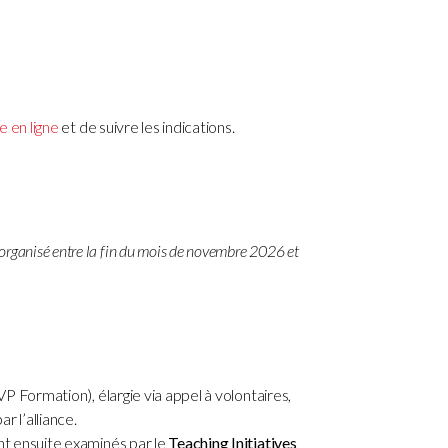
e en ligne
et de suivre les indications.
 organisé entre la fin du mois de novembre 2026 et
VP Formation), élargie via appel à volontaires,
ar l’alliance.
ont ensuite examinés par le
Teaching Initiatives