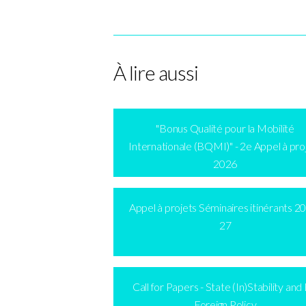
À lire aussi
"Bonus Qualité pour la Mobilité
Internationale (BQMI)" - 2e Appel à pro
2026
Appel à projets Séminaires itinérants 2
27
Call for Papers - State (In)Stability and
Foreign Policy