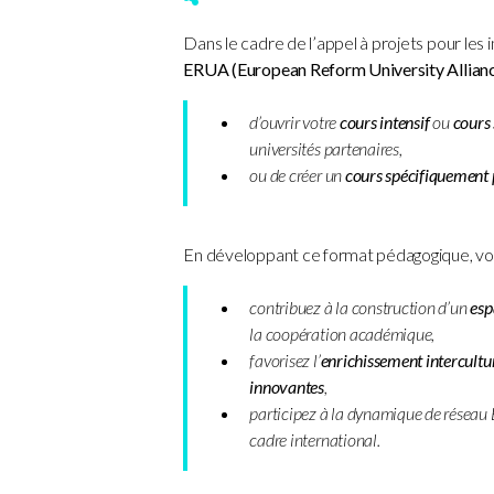
Dans le cadre de l’appel à projets pour les i
ERUA (European Reform University Allian
d’ouvrir votre
cours intensif
ou
cours 
universités partenaires,
ou de créer un
cours spécifiquemen
En développant ce format pédagogique, vo
contribuez à la construction d’un
esp
la coopération académique,
favorisez l’
enrichissement intercultu
innovantes
,
participez à la dynamique de réseau
cadre international.