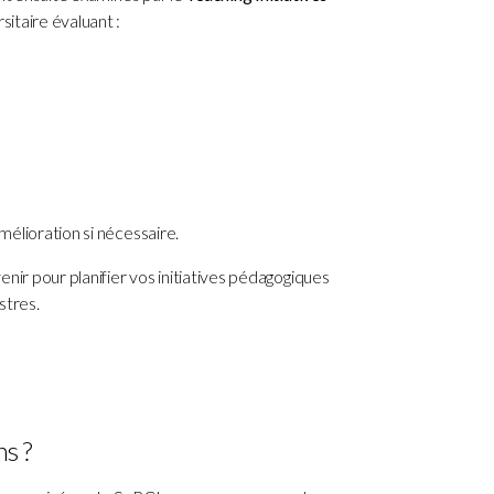
sitaire évaluant :
élioration si nécessaire.
nir pour planifier vos initiatives pédagogiques
stres.
ns ?