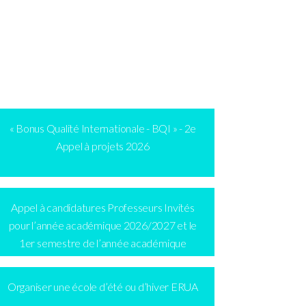
« Bonus Qualité Internationale - BQI » - 2e
Appel à projets 2026
Appel à candidatures Professeurs Invités
pour l’année académique 2026/2027 et le
1er semestre de l’année académique
2027/2028
Organiser une école d’été ou d’hiver ERUA