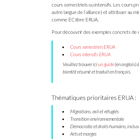
cours semestriels ou intensifs. Les cours p
autre langue de l’alliance) et attribuer au
comme EC libre ERUA.
Pour découvrir des exemples concrets de c
Cours semestriels ERUA
Cours intensifs ERUA
Veuillez trouver ici
un guide
(en anglais) 
bientôt résumé et traduit en français.
Thématiques prioritaires ERUA :
Migrations, exil et réfugiés
Transition environnementale
Démocratie et droits humains, inclusi
Arts et marges