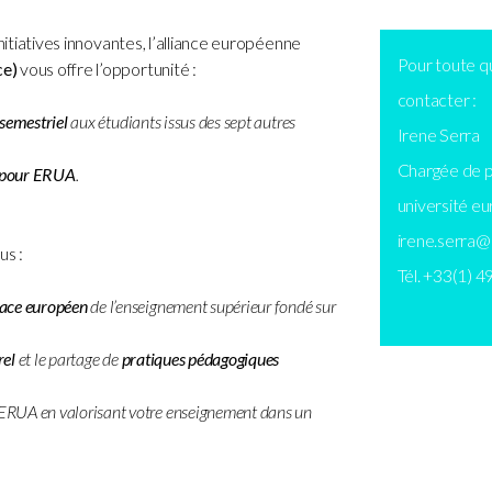
nitiatives innovantes, l’alliance européenne
Pour toute qu
ce)
vous offre l’opportunité :
contacter :
semestriel
aux étudiants issus des sept autres
Irene Serra
Chargée de p
t pour ERUA
.
université 
irene.serra@
us :
Tél. +33(1) 4
ace européen
de l’enseignement supérieur fondé sur
rel
et le partage de
pratiques pédagogiques
 ERUA en valorisant votre enseignement dans un