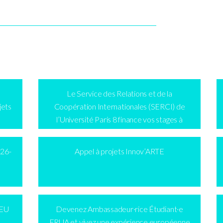
Le Service des Relations et de la
jets
Coopération Internationales (SERCI) de
l’Université Paris 8 finance vos stages à
l’étranger !
026-
Appel à projets Innov’ARTE
 EU
Devenez Ambassadeur·rice Étudiant·e
ERUA et vivez une expérience européenne