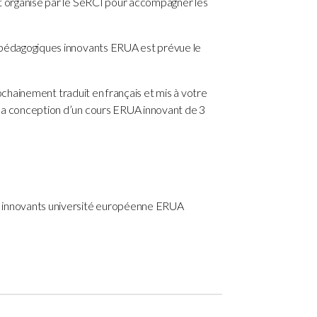
st organisé par le SeRCI pour accompagner les
s pédagogiques innovants ERUA est prévue le
ochainement traduit en français et mis à votre
 la conception d’un cours ERUA innovant de 3
t innovants université européenne ERUA