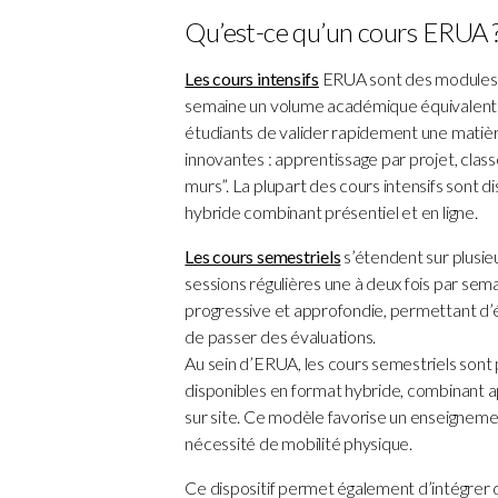
Qu’est-ce qu’un cours ERUA 
Les cours intensifs
ERUA sont des modules i
semaine un volume académique équivalent à
étudiants de valider rapidement une matiè
innovantes : apprentissage par projet, class
murs”. La plupart des cours intensifs sont d
hybride combinant présentiel et en ligne.
Les cours semestriels
s’étendent sur plusi
sessions régulières une à deux fois par sem
progressive et approfondie, permettant d’é
de passer des évaluations.
Au sein d’ERUA, les cours semestriels sont 
disponibles en format hybride, combinant 
sur site. Ce modèle favorise un enseignement
nécessité de mobilité physique.
Ce dispositif permet également d’intégrer 