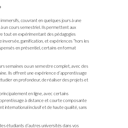
?
mmersifs, couvrant en quelques jours à une
 un cours semestriel. Ils permettent aux
re tout en expérimentant des pédagogies
e inversée, gamification, et expériences “hors les
ispensés en présentiel, certains en format
eurs semaines ou un semestre complet, avec des
aine. Ils offrent une expérience d’apprentissage
tudier en profondeur, de réaliser des projets et
principalement en ligne, avec certains
apprentissage à distance et courte composante
 international inclusif et de haute qualité, sans
des étudiants d’autres universités dans vos