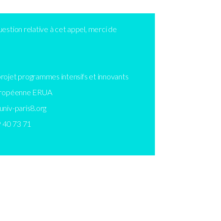
estion relative à cet appel, merci de
rojet programmes intensifs et innovants
européenne ERUA
univ-paris8.org
9 40 73 71