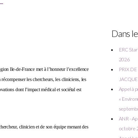
Dans le
ERC Start
2026
PRIX DE
gion Ile-de-France met à l’honneur l’excellence
JACQUES 
à récompenser les chercheurs, les cliniciens, les
Appel à 
vations dont l’impact médical et sociétal est
« Environ
septemb
ANR - App
chercheur, clinicien et de son équipe menant des
octobre 