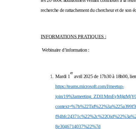
les 20 000€ additionnels venant contribuer à la réussi
recherche de rattachement du chercheur et de son é
INFORMATIONS PRATIQUES :
Webinaire d’information :
er
Mardi 1
avril 2025 de 17h30 à 18h00, lie
https://teams.microsoft.com/l/meetup-
join/19%3ameeting_ZDI1MmEyMjktMj
context=%7b%22Tid%22%3a%225a399f59-
f94bfc24371c%22%2c%22Oid%22%3a%22c
8e3046714037%22%7d