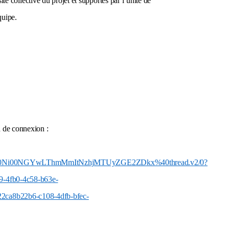
te collective du projet et supportés par l’unité de
quipe.
n de connexion :
Y0Ni00NGYwLThmMmItNzhjMTUyZGE2ZDkx%40thread.v2/0?
4fb0-4c58-b63e-
a8b22b6-c108-4dfb-bfec-