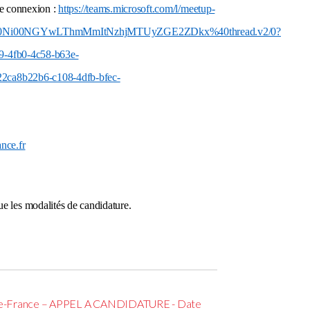
de connexion :
https://teams.microsoft.com/l/meetup-
Y0Ni00NGYwLThmMmItNzhjMTUyZGE2ZDkx%40thread.v2/0?
4fb0-4c58-b63e-
a8b22b6-c108-4dfb-bfec-
nce.fr
que les modalités de candidature.
e-France – APPEL A CANDIDATURE - Date