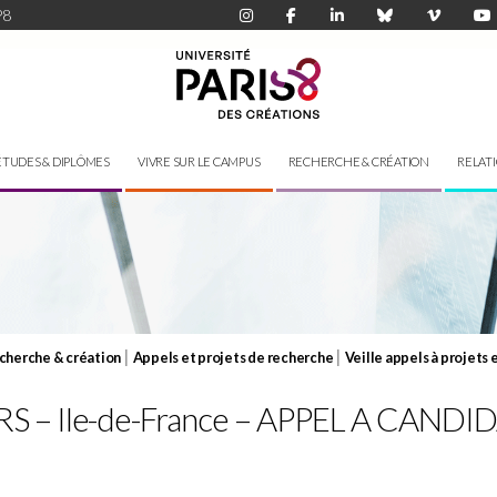
P8
ÉTUDES & DIPLÔMES
VIVRE SUR LE CAMPUS
RECHERCHE & CRÉATION
RELAT
|
|
cherche & création
Appels et projets de recherche
Veille appels à projets 
– Ile-de-France – APPEL A CANDIDAT