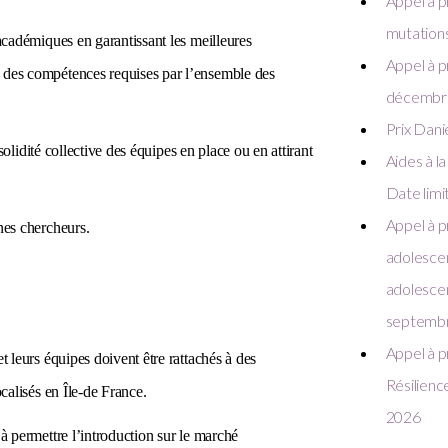
Appel à pr
mutations
 académiques en garantissant les meilleures
Appel à p
 des compétences requises par l’ensemble des
décembr
Prix Dani
 solidité collective des équipes en place ou en attirant
Aides à l
Date limi
Appel à p
nes chercheurs.
adolescen
adolescen
septemb
Appel à p
t leurs équipes doivent être rattachés à des
Résilience
ocalisés en Île-de France.
2026
 à permettre l’introduction sur le marché