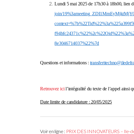
Lundi 5 mai 2025 de 17h30 à 18h00, lien 
join/19%3ameeting_ZDI1MmEyMjktMj
context=%7b%22Tid%22%3a%225a399f59-
f94bfc24371c%22%2c%22Oid%22%3a%22c
8e3046714037%22%7d
Questions et informations :
transferttechno@iledefra
Retrouvez ici
l’intégralité du texte de l’appel ainsi 
Date limite de candidature : 20/05/2025
Voir en ligne :
PRIX DES INNOVATEURS – Ile-d