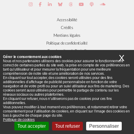
Accessibilité
Crédits
Mentions légales
Politique de confidentialité
Tous les sites de Paris 8
X
Ma
Gérer le consentement aux cookies
Nous et nos partenaires utilisons des cookies pour assurer le fonctionnement
correct de certaines parties du site web, la prise en compte de vos préférences en
Plans et accès
tant qu’utilisateur et pour mesurer la fréquentation pour une meilleure
compréhension de notre site et une amélioration de nos services.
Flux RSS
En cliquant sur tout accepter, des cookies seront utilisées pour des fins
© Université Paris 8 ©2019 - Tous droits réservés
additionnelles d’affichage de publicité personnalisée en fonction de votre
navigation et de votre profil ou pour un suivi utilisateur aux fins de marketing. Des
cookies seront aussi utilisées pour permettre le partage de contenu sur les
réseaux sociaux ou autres plateformes.
Université Paris 8 - 2 rue de la Liberté - 93526 Saint-Denis cedex / Tel :
En cliquant sur refuser, nous n’utiliserons pas de cookies pour ces fins
additionnelles.
+33(0)1 49 40 67 89 Fax : +33(0) 1 48 21 04 46
Vous pouvez modifier à tout moment vos préférences, et notamment retirer votre
consentement pour l’utilisation de cookies, en cliquant sur l’image des cookies en
bas à gauche de chaque page du site.
Politique de cookies
Tout accepter
Tout refuser
Personnaliser