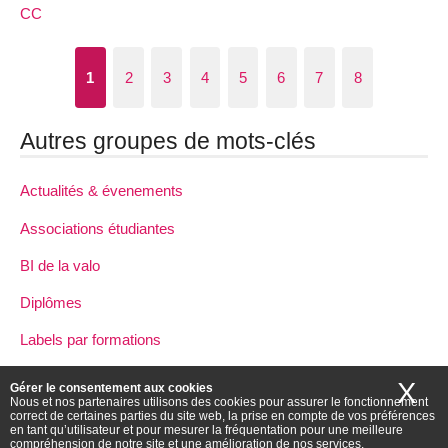
CC
1
2
3
4
5
6
7
8
Autres groupes de mots-clés
Actualités & évenements
Associations étudiantes
BI de la valo
Diplômes
Labels par formations
NL
X
Ma
Gérer le consentement aux cookies
Nous et nos partenaires utilisons des cookies pour assurer le fonctionnement
P8 dans la presse
correct de certaines parties du site web, la prise en compte de vos préférences
en tant qu’utilisateur et pour mesurer la fréquentation pour une meilleure
compréhension de notre site et une amélioration de nos services.